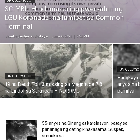
UNIQUELY SOCOT
SC: YBL, Hindi maaaring pwersahin ng
LGU Koronadal na lumipat sa Common
Terminal
Bombo Jevlyn P. Endaya
-
June 9, 2026 | 5:52 PM
UNIQUELY S
UNIQUELY SOCOT
Bangkay n
19 na Death Toll, 3 missing sa Magnitude 7.8
anyos na b
na Lindol sa Sarangani – NDRRMC
pamilya
55-anyos na Ginang at karelasyon, patay sa
pananaga ng dating kinakasama; Suspek,
sumuko sa...