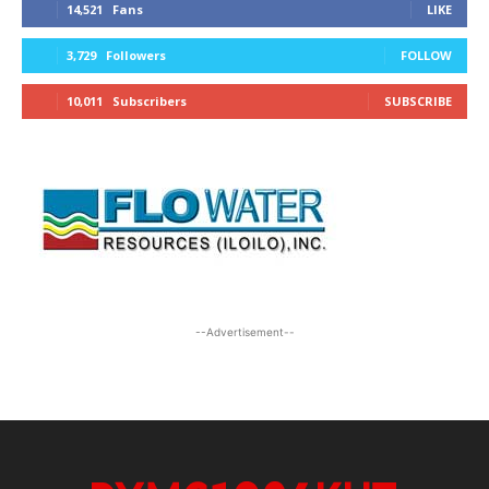
14,521
Fans
LIKE
3,729
Followers
FOLLOW
10,011
Subscribers
SUBSCRIBE
--Advertisement--