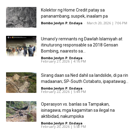
Kolektor ng Home Credit patay sa
pananambang; suspek, inaalam pa
Bombo Jevlyn P. Endaya
-
March 20, 2026 | 7:06 PM
Umano’y remnants ng Dawlah Islamiyah at
itinuturong responsable sa 2018 Gensan
Bombing, naaresto sa...
Bombo Jevlyn P. Endaya
-
February 27, 2026 | 4:16 PM
Sirang daan sa Ned dahil sa landslide, di pa rin
madaanan; SP-South Cotabato, ipapatawag...
Bombo Jevlyn P. Endaya
-
February 22, 2026 | 5:44 PM
Operasyon vs. banlas sa Tampakan,
isinagawa; mga kagamitan sa ilegal na
aktibidad, nakumpiska
Bombo Jevlyn P. Endaya
-
February 20, 2026 | 5:58 PM