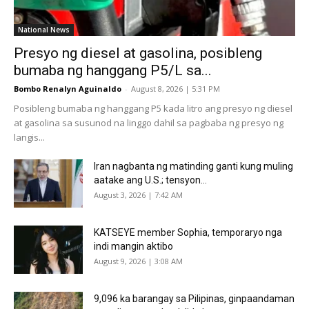
National News
Presyo ng diesel at gasolina, posibleng
bumaba ng hanggang P5/L sa...
Bombo Renalyn Aguinaldo
-
August 8, 2026 | 5:31 PM
Posibleng bumaba ng hanggang P5 kada litro ang presyo ng diesel
at gasolina sa susunod na linggo dahil sa pagbaba ng presyo ng
langis...
Iran nagbanta ng matinding ganti kung muling
aatake ang U.S.; tensyon...
August 3, 2026 | 7:42 AM
KATSEYE member Sophia, temporaryo nga
indi mangin aktibo
August 9, 2026 | 3:08 AM
9,096 ka barangay sa Pilipinas, ginpaandaman