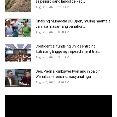
sa peligro sang landslide kag...
August 9, 2026 | 2:37 AM
Finals ng Mubadala DC Open, muling naantala
dahil sa masamang panahon;...
August 3, 2026 | 8:08 AM
Confidential funds ng OVP, sentro ng
ikalimang linggo ng impeachment trial...
August 3, 2026 | 9:36 AM
Sen. Padilla, ginkuwestyon ang ihibalo ni
Wamil sa terorismo, nasyunal nga...
August 6, 2026 | 4:20 AM