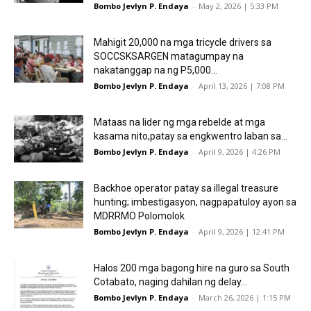
Bombo Jevlyn P. Endaya
-
May 2, 2026 | 5:33 PM
Mahigit 20,000 na mga tricycle drivers sa
SOCCSKSARGEN matagumpay na
nakatanggap na ng P5,000...
Bombo Jevlyn P. Endaya
-
April 13, 2026 | 7:08 PM
Mataas na lider ng mga rebelde at mga
kasama nito,patay sa engkwentro laban sa...
Bombo Jevlyn P. Endaya
-
April 9, 2026 | 4:26 PM
Backhoe operator patay sa illegal treasure
hunting; imbestigasyon, nagpapatuloy ayon sa
MDRRMO Polomolok
Bombo Jevlyn P. Endaya
-
April 9, 2026 | 12:41 PM
Halos 200 mga bagong hire na guro sa South
Cotabato, naging dahilan ng delay...
Bombo Jevlyn P. Endaya
-
March 26, 2026 | 1:15 PM