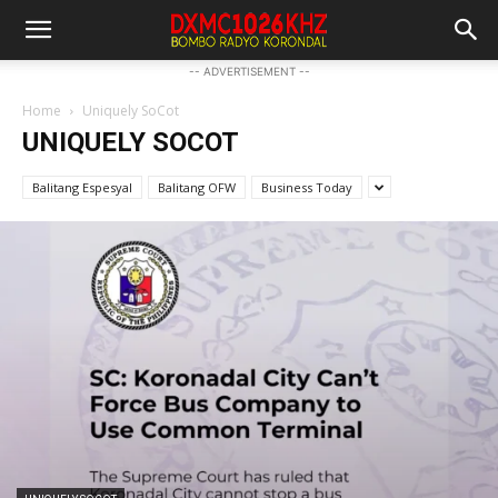
-- ADVERTISEMENT --
Home
Uniquely SoCot
UNIQUELY SOCOT
Balitang Espesyal
Balitang OFW
Business Today