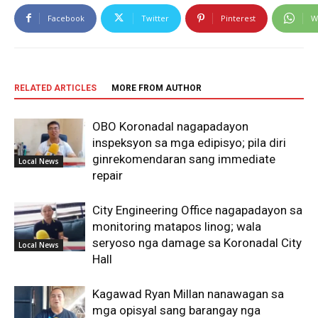
Facebook
Twitter
Pinterest
W
RELATED ARTICLES
MORE FROM AUTHOR
OBO Koronadal nagapadayon
inspeksyon sa mga edipisyo; pila diri
ginrekomendaran sang immediate
Local News
repair
City Engineering Office nagapadayon sa
monitoring matapos linog; wala
seryoso nga damage sa Koronadal City
Local News
Hall
Kagawad Ryan Millan nanawagan sa
mga opisyal sang barangay nga