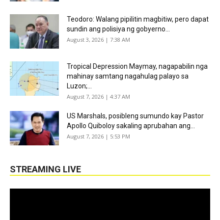
Teodoro: Walang pipilitin magbitiw, pero dapat
sundin ang polisiya ng gobyerno...
August 3, 2026 | 7:38 AM
Tropical Depression Maymay, nagapabilin nga
mahinay samtang nagahulag palayo sa
Luzon;...
August 7, 2026 | 4:37 AM
US Marshals, posibleng sumundo kay Pastor
Apollo Quiboloy sakaling aprubahan ang...
August 7, 2026 | 5:53 PM
STREAMING LIVE