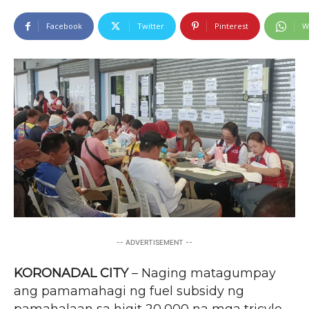
Facebook
Twitter
Pinterest
W
-- ADVERTISEMENT --
KORONADAL CITY
– Naging matagumpay
ang pamamahagi ng fuel subsidy ng
pamahalaan sa higit 20,000 na mga tricyle