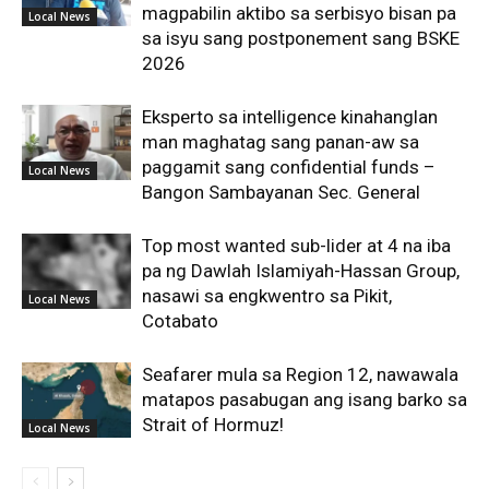
magpabilin aktibo sa serbisyo bisan pa
Local News
sa isyu sang postponement sang BSKE
2026
Eksperto sa intelligence kinahanglan
man maghatag sang panan-aw sa
paggamit sang confidential funds –
Local News
Bangon Sambayanan Sec. General
Top most wanted sub-lider at 4 na iba
pa ng Dawlah Islamiyah-Hassan Group,
nasawi sa engkwentro sa Pikit,
Local News
Cotabato
Seafarer mula sa Region 12, nawawala
matapos pasabugan ang isang barko sa
Strait of Hormuz!
Local News