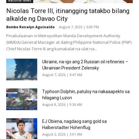
National News
Nicolas Torre III, itinangging tatakbo bilang
alkalde ng Davao City
Bombo Renalyn Aguinaldo
-
August 7, 2026 | 6:00 PM
Pinabulaanan ni Metropolitan Manila Development Authority
(MMDA) General Manager at dating Philippine National Police (PNP)
Chief Nicolas Torre III ang kumakalat na ulat na...
Ukraine, na-igo ang 2 Russian oil refineries –
Ukrainian President Zelensky
August 7, 2026 | 4:47 AM
Typhoon Dolphin, patuloy na nakaaapekto sa
hilagang Luzon
August 8, 2026 | 9:36 AM
EJ Obiena, nagdaog sang gold sa
Halberstadter Hohenflug
August 2, 2026 | 3:01 AM