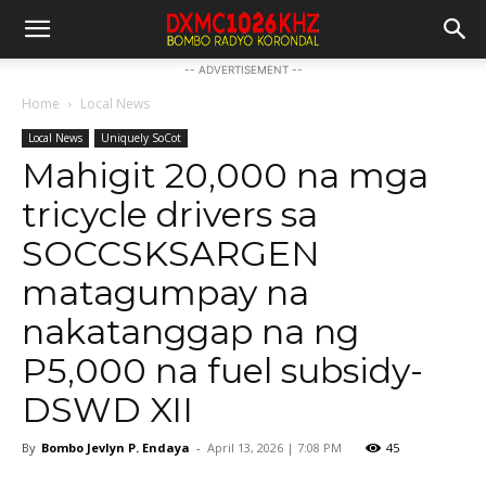
-- ADVERTISEMENT --
Home
Local News
Local News
Uniquely SoCot
Mahigit 20,000 na mga
tricycle drivers sa
SOCCSKSARGEN
matagumpay na
nakatanggap na ng
P5,000 na fuel subsidy-
DSWD XII
By
Bombo Jevlyn P. Endaya
-
April 13, 2026 | 7:08 PM
45