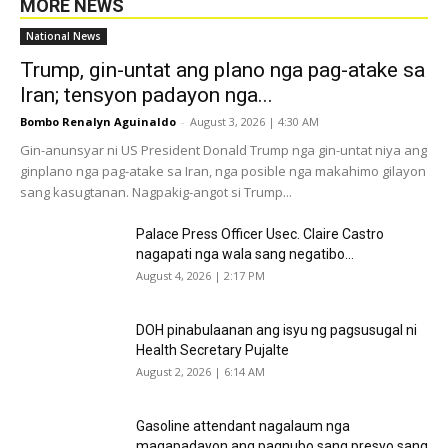
MORE NEWS
National News
Trump, gin-untat ang plano nga pag-atake sa
Iran; tensyon padayon nga...
Bombo Renalyn Aguinaldo
-
August 3, 2026 | 4:30 AM
Gin-anunsyar ni US President Donald Trump nga gin-untat niya ang
ginplano nga pag-atake sa Iran, nga posible nga makahimo gilayon
sang kasugtanan. Nagpakig-angot si Trump...
Palace Press Officer Usec. Claire Castro
nagapati nga wala sang negatibo...
August 4, 2026 | 2:17 PM
DOH pinabulaanan ang isyu ng pagsusugal ni
Health Secretary Pujalte
August 2, 2026 | 6:14 AM
Gasoline attendant nagalaum nga
magapadayon ang pagnubo sang presyo sang