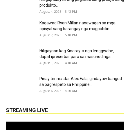
produkto...
August 4, 2026 | 3:43 PM
Kagawad Ryan Millan nanawagan sa mga
opisyal sang barangay nga magpabilin...
August 7, 2026 | 5:10 PM
Hiligaynon kag Kinaray-a nga lenggwahe,
dapat ipreserbar para sa masunod nga...
August 3, 2026 | 4:18 AM
Pinay tennis star Alex Eala, gindayaw bangud
sa pagrespeto sa Philippine...
August 6, 2026 | 8:20 AM
STREAMING LIVE