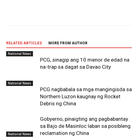
Facebook
Twitter
Pinterest
W
RELATED ARTICLES
MORE FROM AUTHOR
National News
PCG, sinagip ang 10 menor de edad na
na-trap sa dagat sa Davao City
National News
PCG nagbabala sa mga mangingisda sa
Northern Luzon kaugnay ng Rocket
Debris ng China
National News
Gobyerno, pinaigting ang pagbabantay
sa Bajo de Masinloc laban sa posibleng
reclamation ng China