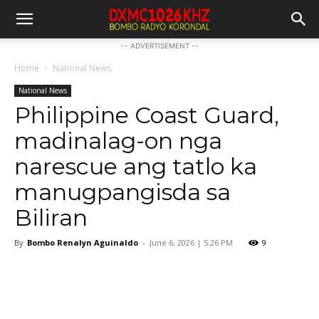
-- ADVERTISEMENT --
Home
National News
National News
Philippine Coast Guard,
madinalag-on nga
narescue ang tatlo ka
manugpangisda sa
Biliran
By
Bombo Renalyn Aguinaldo
-
June 6, 2026 | 5:26 PM
9
Facebook
Twitter
Pinterest
W