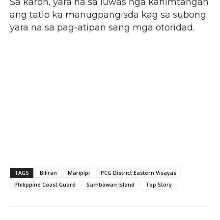
Sa karon, yara na sa luwas nga kahimtangan
ang tatlo ka manugpangisda kag sa subong
yara na sa pag-atipan sang mga otoridad.
TAGS
Biliran
Maripipi
PCG District Eastern Visayas
Philippine Coast Guard
Sambawan Island
Top Story