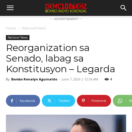
-- ADVERTISEMENT --
Home
National News
National News
Reorganization sa
Senado, labag sa
Konstitusyon – Legarda
By
Bombo Renalyn Aguinaldo
-
June 7, 2026 | 12:36 AM
4
Facebook
Twitter
Pinterest
W