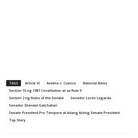
TAGS
Article VI
Avelino v. Cuenco
National News
Section 16 ng 1987 Constitution at sa Rule II
Section 2 ng Rules of the Senate
Senador Loren Legarda
Senador Sherwin Gatchalian
Senate President Pro Tempore at bilang Acting Senate President
Top Story