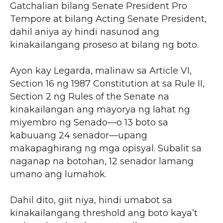
Gatchalian bilang Senate President Pro
Tempore at bilang Acting Senate President,
dahil aniya ay hindi nasunod ang
kinakailangang proseso at bilang ng boto.
Ayon kay Legarda, malinaw sa Article VI,
Section 16 ng 1987 Constitution at sa Rule II,
Section 2 ng Rules of the Senate na
kinakailangan ang mayorya ng lahat ng
miyembro ng Senado—o 13 boto sa
kabuuang 24 senador—upang
makapaghirang ng mga opisyal. Subalit sa
naganap na botohan, 12 senador lamang
umano ang lumahok.
Dahil dito, giit niya, hindi umabot sa
kinakailangang threshold ang boto kaya’t