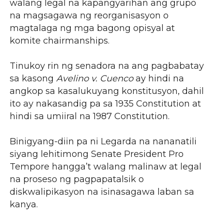
walang legal na kapangyarihan ang grupo
na magsagawa ng reorganisasyon o
magtalaga ng mga bagong opisyal at
komite chairmanships.
Tinukoy rin ng senadora na ang pagbabatay
sa kasong
Avelino v. Cuenco
ay hindi na
angkop sa kasalukuyang konstitusyon, dahil
ito ay nakasandig pa sa 1935 Constitution at
hindi sa umiiral na 1987 Constitution.
Binigyang-diin pa ni Legarda na nananatili
siyang lehitimong Senate President Pro
Tempore hangga’t walang malinaw at legal
na proseso ng pagpapatalsik o
diskwalipikasyon na isinasagawa laban sa
kanya.