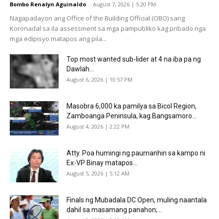
Bombo Renalyn Aguinaldo
-
August 7, 2026 | 5:20 PM
Nagapadayon ang Office of the Building Official (OBO) sang
Koronadal sa ila assessment sa mga pampubliko kag pribado nga
mga edipisyo matapos ang pila...
Top most wanted sub-lider at 4 na iba pa ng
Dawlah...
August 6, 2026 | 10:57 PM
Masobra 6,000 ka pamilya sa Bicol Region,
Zamboanga Peninsula, kag Bangsamoro...
August 4, 2026 | 2:22 PM
Atty. Poa humingi ng paumanhin sa kampo ni
Ex-VP Binay matapos...
August 5, 2026 | 5:12 AM
Finals ng Mubadala DC Open, muling naantala
dahil sa masamang panahon;...