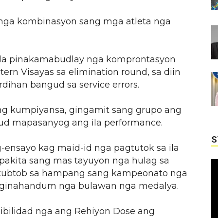
nga kombinasyon sang mga atleta nga
a ila pinakamabudlay nga komprontasyon
n Visayas sa elimination round, sa diin
dihan bangud sa service errors.
ng kumpiyansa, gingamit sang grupo ang
gud mapasanyog ang ila performance.
S
ensayo kag maid-id nga pagtutok sa ila
pakita sang mas tayuyon nga hulag sa
ls tubtob sa hampang sang kampeonato nga
g ginahandum nga bulawan nga medalya.
ibilidad nga ang Rehiyon Dose ang