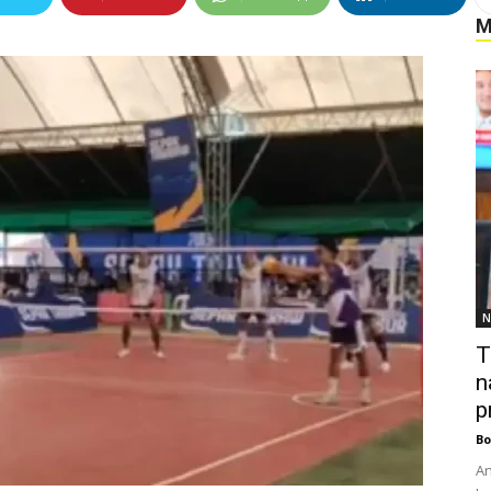
M
N
T
n
p
Bo
An