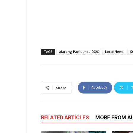
TAGS
alarong Pambansa 2026
Local News
S
Facebook
T
Share
RELATED ARTICLES
MORE FROM A