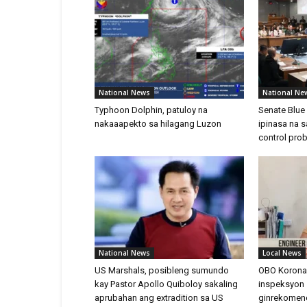
National News
National Ne
Typhoon Dolphin, patuloy na
Senate Blue
nakaaapekto sa hilagang Luzon
ipinasa na
control pro
National News
Local News
US Marshals, posibleng sumundo
OBO Korona
kay Pastor Apollo Quiboloy sakaling
inspeksyon s
aprubahan ang extradition sa US
ginrekomen