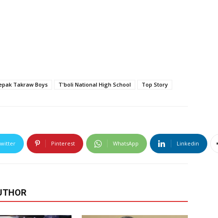
epak Takraw Boys
T'boli National High School
Top Story
witter
Pinterest
WhatsApp
Linkedin
UTHOR