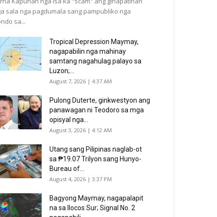
rna Kapunan nga isa ka "scam" ang ginapatihan
a sala nga pagdumala sang pampubliko nga
ndo sa...
Tropical Depression Maymay,
nagapabilin nga mahinay
samtang nagahulag palayo sa
Luzon;...
August 7, 2026 | 4:37 AM
Pulong Duterte, ginkwestyon ang
panawagan ni Teodoro sa mga
opisyal nga...
August 3, 2026 | 4:12 AM
Utang sang Pilipinas naglab-ot
sa ₱19.07 Trilyon sang Hunyo-
Bureau of...
August 4, 2026 | 3:37 PM
Bagyong Maymay, nagapalapit
na sa Ilocos Sur; Signal No. 2