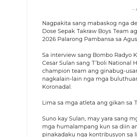
--
Nagpakita sang mabaskog nga de
Dose Sepak Takraw Boys Team a
2026 Palarong Pambansa sa Agusa
Sa interview sang Bombo Radyo K
Cesar Sulan sang T’boli National 
champion team ang ginabug-usan 
nagkalain-lain nga mga buluthua
Koronadal.
Lima sa mga atleta ang gikan sa T’
Suno kay Sulan, may yara sang mg
mga humalampang kun sa diin an
pinakadaku nga kontribusyon sa l