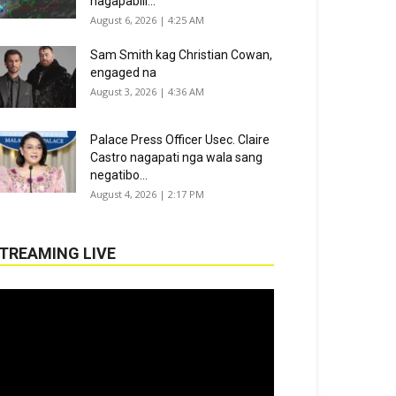
nagapabili...
August 6, 2026 | 4:25 AM
Sam Smith kag Christian Cowan,
engaged na
August 3, 2026 | 4:36 AM
Palace Press Officer Usec. Claire
Castro nagapati nga wala sang
negatibo...
August 4, 2026 | 2:17 PM
TREAMING LIVE