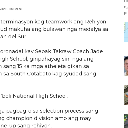
Lo
ng
 ADVERTISEMENT --
po
terminasyon kag teamwork ang Rehiyon
gud makuha ang bulawan nga medalya sa
n del Sur.
oronadal kay Sepak Takraw Coach Jade
High School, ginpahayag sini nga ang
sang 15 ka mga atheleta gikan sa
n sa South Cotabato kag syudad sang
boli National High School.
a pagbag-o sa selection process sang
g champion division amo ang may
ine-up sang rehiyon.