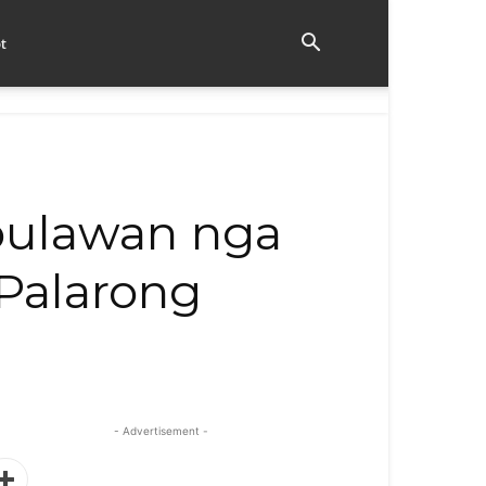
t
bulawan nga
Palarong
- Advertisement -