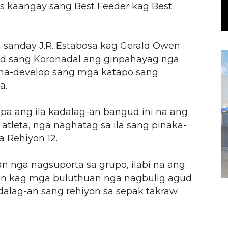
s kaangay sang Best Feeder kag Best
 sanday J.R. Estabosa kag Gerald Owen
ad sang Koronadal ang ginpahayag nga
gina-develop sang mga katapo sang
a.
pa ang ila kadalag-an bangud ini na ang
 atleta, nga naghatag sa ila sang pinaka-
 Rehiyon 12.
n nga nagsuporta sa grupo, ilabi na ang
an kag mga buluthuan nga nagbulig agud
alag-an sang rehiyon sa sepak takraw.