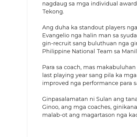
nagdaug sa mga individual award
Tekong.
Ang duha ka standout players nga
Evangelio nga halin man sa syud
gin-recruit sang buluthuan nga 
Philippine National Team sa Manil
Para sa coach, mas makabuluhan 
last playing year sang pila ka mga
improved nga performance para sa
Ginpasalamatan ni Sulan ang tana
Ginoo, ang mga coaches, ginikan
malab-ot ang magartason nga kad