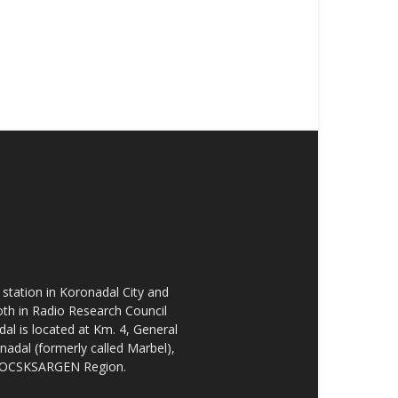
tation in Koronadal City and
oth in Radio Research Council
l is located at Km. 4, General
nadal (formerly called Marbel),
he SOCSKSARGEN Region.