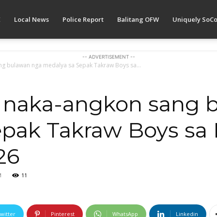
E
Local News
Police Report
Balitang OFW
Uniquely SoCo
-- ADVERTISEMENT --
g bulawan nga medalya sa Sepak Takraw Boys sa...
 naka-angkon sang 
pak Takraw Boys sa 
26
M
11
witter
Pinterest
WhatsApp
Linkedin