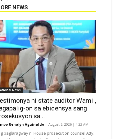
ORE NEWS
ational News
estimonya ni state auditor Wamil,
agapalig-on sa ebidensya sang
rosekusyon sa...
mbo Renalyn Aguinaldo
-
August 6, 2026 | 4:23 AM
g paglaragway ni House prosecution counsel Atty.