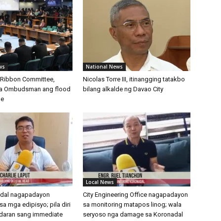
ws
National News
 Ribbon Committee,
Nicolas Torre III, itinangging tatakbo
 sa Ombudsman ang flood
bilang alkalde ng Davao City
be
Local News
dal nagapadayon
City Engineering Office nagapadayon
a mga edipisyo; pila diri
sa monitoring matapos linog; wala
daran sang immediate
seryoso nga damage sa Koronadal