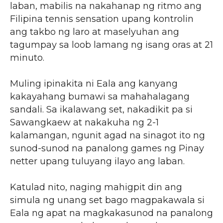
laban, mabilis na nakahanap ng ritmo ang
Filipina tennis sensation upang kontrolin
ang takbo ng laro at maselyuhan ang
tagumpay sa loob lamang ng isang oras at 21
minuto.
Muling ipinakita ni Eala ang kanyang
kakayahang bumawi sa mahahalagang
sandali. Sa ikalawang set, nakadikit pa si
Sawangkaew at nakakuha ng 2-1
kalamangan, ngunit agad na sinagot ito ng
sunod-sunod na panalong games ng Pinay
netter upang tuluyang ilayo ang laban.
Katulad nito, naging mahigpit din ang
simula ng unang set bago magpakawala si
Eala ng apat na magkakasunod na panalong