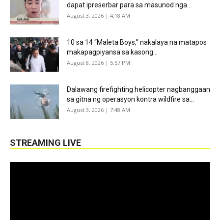
dapat ipreserbar para sa masunod nga...
August 3, 2026 | 4:18 AM
10 sa 14 “Maleta Boys,” nakalaya na matapos
makapagpiyansa sa kasong...
August 8, 2026 | 5:57 PM
Dalawang firefighting helicopter nagbanggaan
sa gitna ng operasyon kontra wildfire sa...
August 3, 2026 | 7:48 AM
STREAMING LIVE