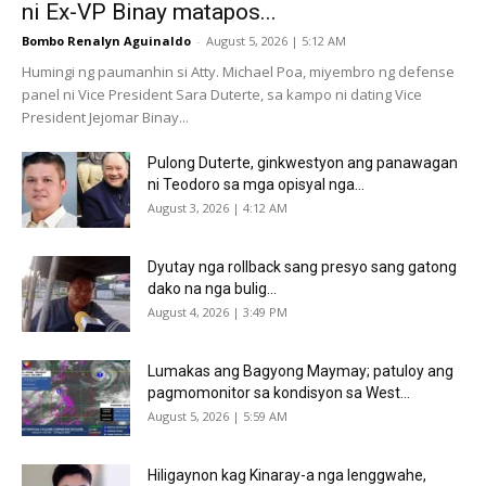
ni Ex-VP Binay matapos...
Bombo Renalyn Aguinaldo
-
August 5, 2026 | 5:12 AM
Humingi ng paumanhin si Atty. Michael Poa, miyembro ng defense
panel ni Vice President Sara Duterte, sa kampo ni dating Vice
President Jejomar Binay...
Pulong Duterte, ginkwestyon ang panawagan
ni Teodoro sa mga opisyal nga...
August 3, 2026 | 4:12 AM
Dyutay nga rollback sang presyo sang gatong
dako na nga bulig...
August 4, 2026 | 3:49 PM
Lumakas ang Bagyong Maymay; patuloy ang
pagmomonitor sa kondisyon sa West...
August 5, 2026 | 5:59 AM
Hiligaynon kag Kinaray-a nga lenggwahe,