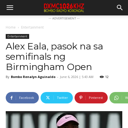
-- ADVERTISEMENT --
Home
Entertainment
Entertainment
Alex Eala, pasok na sa
semifinals ng
Birmingham Open
By
Bombo Renalyn Aguinaldo
-
June 6, 2026 | 5:43 AM
12
Facebook
Twitter
Pinterest
W