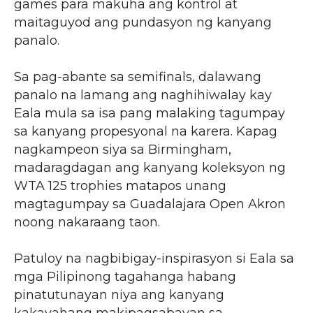
games para makuha ang kontrol at
maitaguyod ang pundasyon ng kanyang
panalo.
Sa pag-abante sa semifinals, dalawang
panalo na lamang ang naghihiwalay kay
Eala mula sa isa pang malaking tagumpay
sa kanyang propesyonal na karera. Kapag
nagkampeon siya sa Birmingham,
madaragdagan ang kanyang koleksyon ng
WTA 125 trophies matapos unang
magtagumpay sa Guadalajara Open Akron
noong nakaraang taon.
Patuloy na nagbibigay-inspirasyon si Eala sa
mga Pilipinong tagahanga habang
pinatutunayan niya ang kanyang
kakayahang makipagsabayan sa