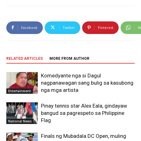
Facebook
Twitter
Pinterest
W
RELATED ARTICLES
MORE FROM AUTHOR
Komedyante nga si Dagul
nagpanawagan sang bulig sa kasubong
nga mga artista
Entertainment
Pinay tennis star Alex Eala, gindayaw
bangud sa pagrespeto sa Philippine
Flag
National News
Finals ng Mubadala DC Open, muling