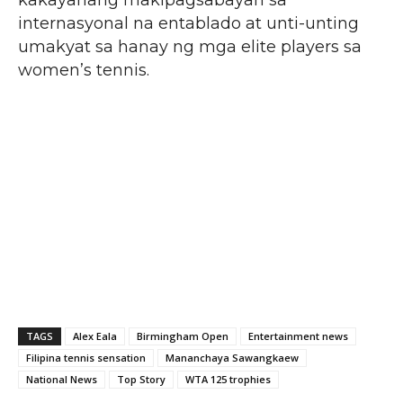
internasyonal na entablado at unti-unting
umakyat sa hanay ng mga elite players sa
women’s tennis.
TAGS
Alex Eala
Birmingham Open
Entertainment news
Filipina tennis sensation
Mananchaya Sawangkaew
National News
Top Story
WTA 125 trophies