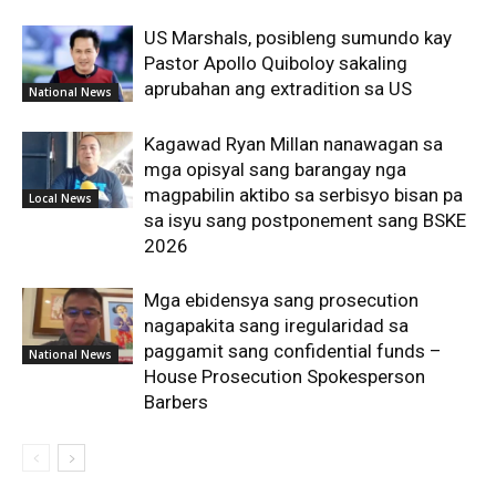
US Marshals, posibleng sumundo kay
Pastor Apollo Quiboloy sakaling
aprubahan ang extradition sa US
National News
Kagawad Ryan Millan nanawagan sa
mga opisyal sang barangay nga
magpabilin aktibo sa serbisyo bisan pa
Local News
sa isyu sang postponement sang BSKE
2026
Mga ebidensya sang prosecution
nagapakita sang iregularidad sa
paggamit sang confidential funds –
National News
House Prosecution Spokesperson
Barbers