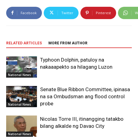
Facebook
Twitter
Pinterest
W
RELATED ARTICLES
MORE FROM AUTHOR
Typhoon Dolphin, patuloy na
nakaaapekto sa hilagang Luzon
National News
Senate Blue Ribbon Committee, ipinasa
na sa Ombudsman ang flood control
probe
National News
Nicolas Torre III, itinangging tatakbo
bilang alkalde ng Davao City
National News