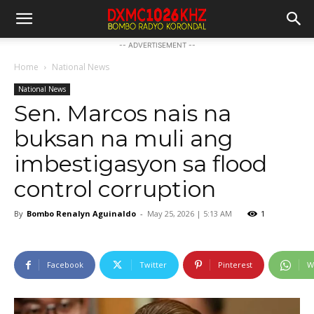
-- ADVERTISEMENT --
Home
National News
National News
Sen. Marcos nais na
buksan na muli ang
imbestigasyon sa flood
control corruption
By
Bombo Renalyn Aguinaldo
-
May 25, 2026 | 5:13 AM
1
Facebook
Twitter
Pinterest
W