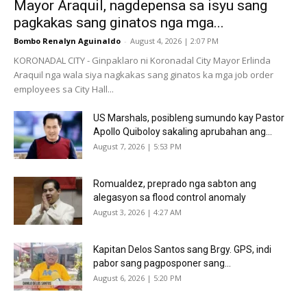
Mayor Araquil, nagdepensa sa isyu sang
pagkakas sang ginatos nga mga...
Bombo Renalyn Aguinaldo
-
August 4, 2026 | 2:07 PM
KORONADAL CITY - Ginpaklaro ni Koronadal City Mayor Erlinda
Araquil nga wala siya nagkakas sang ginatos ka mga job order
employees sa City Hall...
US Marshals, posibleng sumundo kay Pastor
Apollo Quiboloy sakaling aprubahan ang...
August 7, 2026 | 5:53 PM
Romualdez, preprado nga sabton ang
alegasyon sa flood control anomaly
August 3, 2026 | 4:27 AM
Kapitan Delos Santos sang Brgy. GPS, indi
pabor sang pagposponer sang...
August 6, 2026 | 5:20 PM