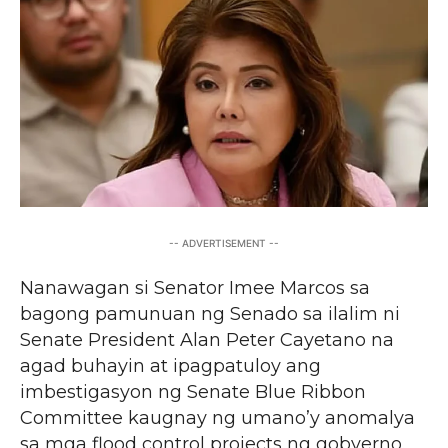
-- ADVERTISEMENT --
Nanawagan si Senator Imee Marcos sa
bagong pamunuan ng Senado sa ilalim ni
Senate President Alan Peter Cayetano na
agad buhayin at ipagpatuloy ang
imbestigasyon ng Senate Blue Ribbon
Committee kaugnay ng umano’y anomalya
sa mga flood control projects ng gobyerno.