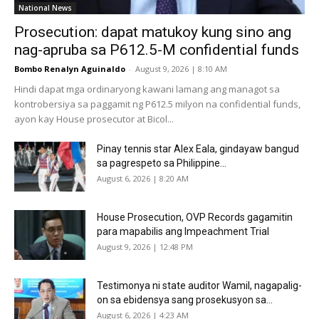
National News
Prosecution: dapat matukoy kung sino ang
nag-apruba sa P612.5-M confidential funds
Bombo Renalyn Aguinaldo
-
August 9, 2026 | 8:10 AM
Hindi dapat mga ordinaryong kawani lamang ang managot sa
kontrobersiya sa paggamit ng P612.5 milyon na confidential funds,
ayon kay House prosecutor at Bicol...
Pinay tennis star Alex Eala, gindayaw bangud
sa pagrespeto sa Philippine...
August 6, 2026 | 8:20 AM
House Prosecution, OVP Records gagamitin
para mapabilis ang Impeachment Trial
August 9, 2026 | 12:48 PM
Testimonya ni state auditor Wamil, nagapalig-
on sa ebidensya sang prosekusyon sa...
August 6, 2026 | 4:23 AM