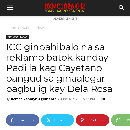
-- ADVERTISEMENT --
Home
National News
National News
ICC ginpahibalo na sa
reklamo batok kanday
Padilla kag Cayetano
bangud sa ginaalegar
pagbulig kay Dela Rosa
By
Bombo Renalyn Aguinaldo
-
June 4, 2026 | 5:33 PM
16
Facebook
Twitter
Pinterest
W