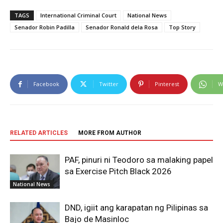
TAGS
International Criminal Court
National News
Senador Robin Padilla
Senador Ronald dela Rosa
Top Story
Facebook
Twitter
Pinterest
W
RELATED ARTICLES
MORE FROM AUTHOR
PAF, pinuri ni Teodoro sa malaking papel
sa Exercise Pitch Black 2026
National News
DND, igiit ang karapatan ng Pilipinas sa
Bajo de Masinloc