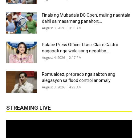
Finals ng Mubadala DC Open, muling naantala
dahil sa masamang panahon;...
August 3, 2026 | 8:08 AM
Palace Press Officer Usec. Claire Castro
nagapati nga wala sang negatibo...
August 4, 2026 | 2:17 PM
Romualdez, preprado nga sabton ang
alegasyon sa flood control anomaly
August 3, 2026 | 4:29 AM
STREAMING LIVE