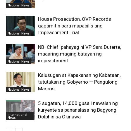
National News
House Prosecution, OVP Records
gagamitin para mapabilis ang
Impeachment Trial
National News
NBI Chief: pahayag ni VP Sara Duterte,
maaaring maging batayan ng
impeachment
National News
Kalusugan at Kapakanan ng Kabataan,
tututukan ng Gobyerno — Pangulong
Marcos
National News
5 sugatan, 14,000 gusali nawalan ng
kuryente sa pananalasa ng Bagyong
International
Dolphin sa Okinawa
News