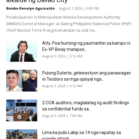
Bombo Renalyn Aguinaldo
-
August 7, 2026 | 6:00 PM
Pinabulaanan ni Metropolitan Manila Development Authority
(MMDA) General Manager at dating Philippine National Police (PNP)
Chief Nicolas Torre III ang kumakalat na ulat na...
Atty. Poa humingi ng paumanhin sa kampo ni
Ex-VP Binay matapos...
August 5, 2026 | 5:12 AM
Pulong Duterte, ginkwestyon ang panawagan
ni Teodoro sa mga opisyal nga...
August 3, 2026 | 4:12 AM
2 COA auditors, maglalatag ng audit findings
sa confidential funds sa...
August 3, 2026 | 7:08 AM
Lima ka pulis Lakip sa 14 nga napatay sa
suicide attack...