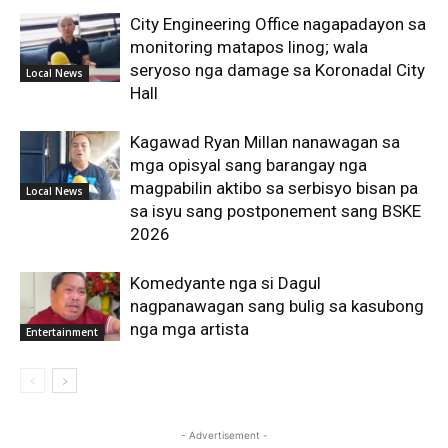
City Engineering Office nagapadayon sa
monitoring matapos linog; wala
seryoso nga damage sa Koronadal City
Local News
Hall
Kagawad Ryan Millan nanawagan sa
mga opisyal sang barangay nga
magpabilin aktibo sa serbisyo bisan pa
Local News
sa isyu sang postponement sang BSKE
2026
Komedyante nga si Dagul
nagpanawagan sang bulig sa kasubong
nga mga artista
Entertainment
- Advertisement -