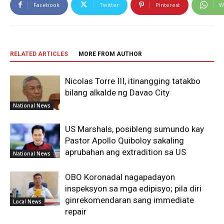
Facebook
Twitter
Pinterest
W
RELATED ARTICLES
MORE FROM AUTHOR
Nicolas Torre III, itinangging tatakbo
bilang alkalde ng Davao City
National News
US Marshals, posibleng sumundo kay
Pastor Apollo Quiboloy sakaling
aprubahan ang extradition sa US
National News
OBO Koronadal nagapadayon
inspeksyon sa mga edipisyo; pila diri
ginrekomendaran sang immediate
Local News
repair