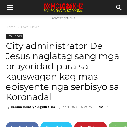
-- ADVERTISEMENT --
Home
Local News
Local News
City administrator De
Jesus naglatag sang mga
prayoridad para sa
kauswagan kag mas
episyente nga serbisyo sa
Koronadal
By
Bombo Renalyn Aguinaldo
-
June 4, 2026 | 6:09 PM
17