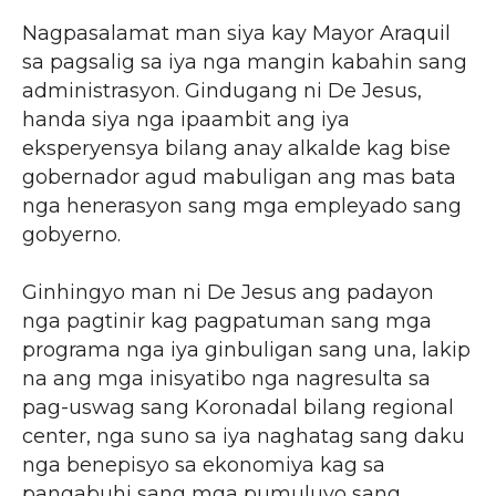
Nagpasalamat man siya kay Mayor Araquil
sa pagsalig sa iya nga mangin kabahin sang
administrasyon. Gindugang ni De Jesus,
handa siya nga ipaambit ang iya
eksperyensya bilang anay alkalde kag bise
gobernador agud mabuligan ang mas bata
nga henerasyon sang mga empleyado sang
gobyerno.
Ginhingyo man ni De Jesus ang padayon
nga pagtinir kag pagpatuman sang mga
programa nga iya ginbuligan sang una, lakip
na ang mga inisyatibo nga nagresulta sa
pag-uswag sang Koronadal bilang regional
center, nga suno sa iya naghatag sang daku
nga benepisyo sa ekonomiya kag sa
pangabuhi sang mga pumuluyo sang