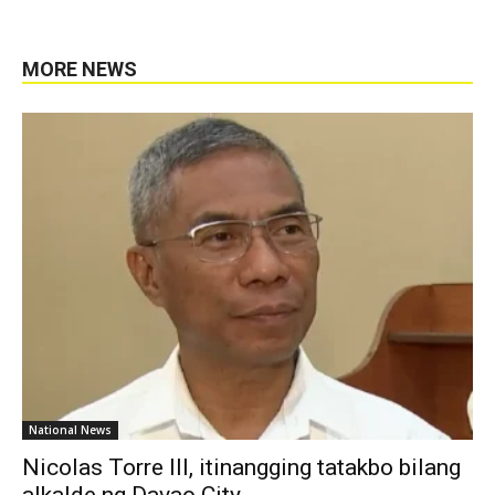
MORE NEWS
National News
Nicolas Torre III, itinangging tatakbo bilang
alkalde ng Davao City