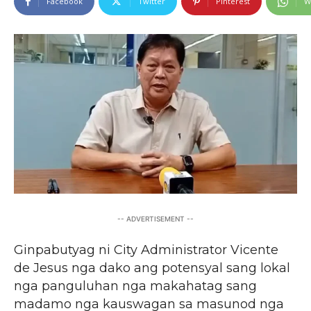
Facebook
Twitter
Pinterest
W
-- ADVERTISEMENT --
Ginpabutyag ni City Administrator Vicente
de Jesus nga dako ang potensyal sang lokal
nga panguluhan nga makahatag sang
madamo nga kauswagan sa masunod nga