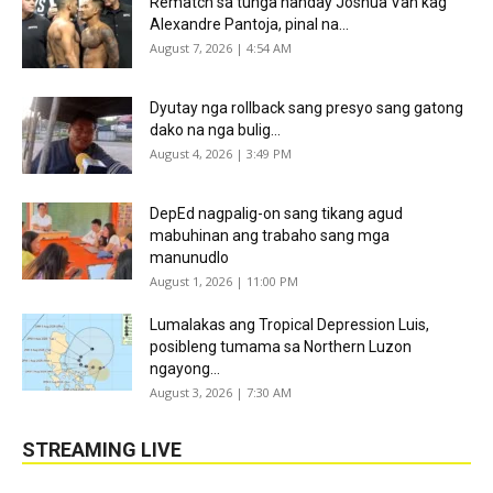
Rematch sa tunga nanday Joshua Van kag
Alexandre Pantoja, pinal na...
August 7, 2026 | 4:54 AM
Dyutay nga rollback sang presyo sang gatong
dako na nga bulig...
August 4, 2026 | 3:49 PM
DepEd nagpalig-on sang tikang agud
mabuhinan ang trabaho sang mga
manunudlo
August 1, 2026 | 11:00 PM
Lumalakas ang Tropical Depression Luis,
posibleng tumama sa Northern Luzon
ngayong...
August 3, 2026 | 7:30 AM
STREAMING LIVE