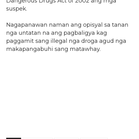
Dangerous Drugs Act of 2002 ang mga
suspek.
Nagapanawan naman ang opisyal sa tanan
nga untatan na ang pagbaligya kag
paggamit sang illegal nga droga agud nga
makapangabuhi sang matawhay.