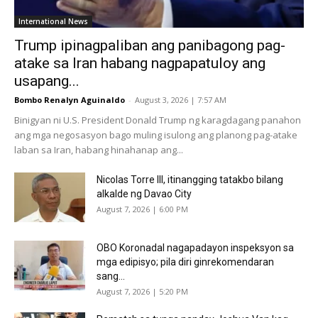
International News
Trump ipinagpaliban ang panibagong pag-
atake sa Iran habang nagpapatuloy ang
usapang...
Bombo Renalyn Aguinaldo
-
August 3, 2026 | 7:57 AM
Binigyan ni U.S. President Donald Trump ng karagdagang panahon
ang mga negosasyon bago muling isulong ang planong pag-atake
laban sa Iran, habang hinahanap ang...
Nicolas Torre III, itinangging tatakbo bilang
alkalde ng Davao City
August 7, 2026 | 6:00 PM
OBO Koronadal nagapadayon inspeksyon sa
mga edipisyo; pila diri ginrekomendaran
sang...
August 7, 2026 | 5:20 PM