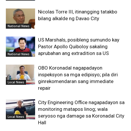
Nicolas Torre III, itinangging tatakbo
bilang alkalde ng Davao City
National News
US Marshals, posibleng sumundo kay
Pastor Apollo Quiboloy sakaling
aprubahan ang extradition sa US
National News
OBO Koronadal nagapadayon
inspeksyon sa mga edipisyo; pila diri
ginrekomendaran sang immediate
Local News
repair
City Engineering Office nagapadayon sa
monitoring matapos linog; wala
seryoso nga damage sa Koronadal City
Local News
Hall