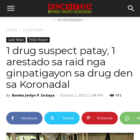
-- ADVERTISEMENT --
Home
Local News
Local News
Police Report
1 drug suspect patay, 1
arestado sa raid nga
ginpatigayon sa drug den
sa Koronadal
By
Bombo Jevlyn P. Endaya
-
October 2, 2025 | 3:48 PM
415
Facebook
Twitter
Pinterest
W