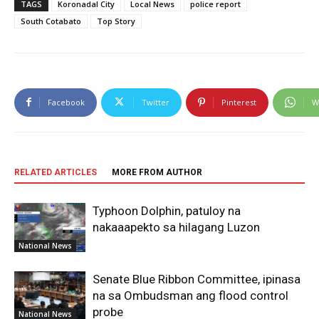
TAGS
Koronadal City
Local News
police report
South Cotabato
Top Story
Facebook
Twitter
Pinterest
W
RELATED ARTICLES
MORE FROM AUTHOR
Typhoon Dolphin, patuloy na
nakaaapekto sa hilagang Luzon
National News
Senate Blue Ribbon Committee, ipinasa
na sa Ombudsman ang flood control
probe
National News